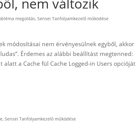
ől, nem változik
robléma megoldás
,
Sensei Tanfolyamkezelő működése
kek módosításai nem érvényesülnek egyből, akkor
 „ludas”. Érdemes az alábbi beállítást megtenned:
alatt a Cache fül Cache Logged-in Users opcióját
ce
,
Sensei Tanfolyamkezelő működése