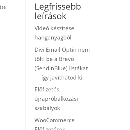
Legfrissebb
ése
leírások
Videó készítése
hanganyagból
Divi Email Optin nem
tölti be a Brevo
(SendinBlue) listákat
— így javíthatod ki
Előfizetés
újrapróbálkozási
szabályok
WooCommerce
a
Előfizetések