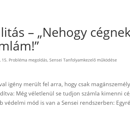
litás – „Nehogy cégne
ámlám!”
,
15. Probléma megoldás
,
Sensei Tanfolyamkezelő működése
al igény merült fel arra, hogy csak magánszemél
fordítva: Még véletlenül se tudjon számla kimenni c
b védelmi mód is van a Sensei rendszerben: Egyré