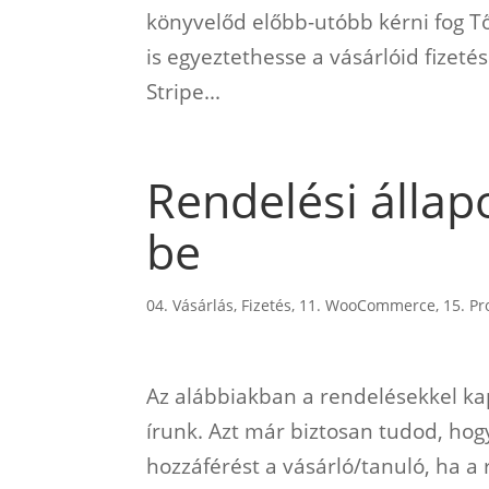
könyvelőd előbb-utóbb kérni fog Tő
is egyeztethesse a vásárlóid fizet
Stripe...
Rendelési állap
be
04. Vásárlás, Fizetés
,
11. WooCommerce
,
15. P
Az alábbiakban a rendelésekkel ka
írunk. Azt már biztosan tudod, ho
hozzáférést a vásárló/tanuló, ha a 