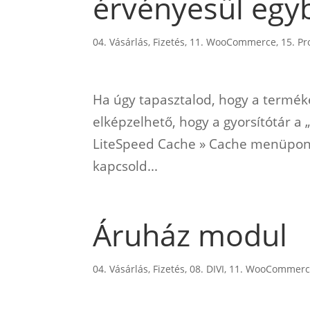
érvényesül egyb
04. Vásárlás, Fizetés
,
11. WooCommerce
,
15. P
Ha úgy tapasztalod, hogy a termé
elképzelhető, hogy a gyorsítótár a
LiteSpeed Cache » Cache menüpont 
kapcsold...
Áruház modul
04. Vásárlás, Fizetés
,
08. DIVI
,
11. WooCommer