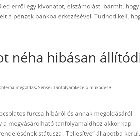
led erről egy kivonatot, elszámolást, bármit, hogy
éseit a pénzek bankba érkezésével. Tudnod kell, ho
ot néha hibásan állítód
robléma megoldás
,
Sensei Tanfolyamkezelő működése
pcsolatos furcsa hibáról és annak megoldásáról
gy a megvásárolható tanfolyamaidhoz akkor kap
rendelésének státusza „Teljesítve” állapotba kerül