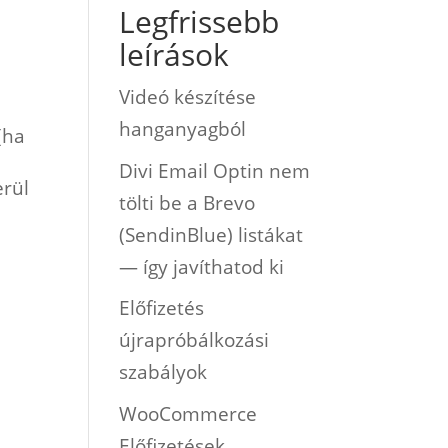
Legfrissebb
leírások
Videó készítése
hanganyagból
(ha
Divi Email Optin nem
erül
tölti be a Brevo
(SendinBlue) listákat
— így javíthatod ki
Előfizetés
újrapróbálkozási
szabályok
WooCommerce
Előfizetések