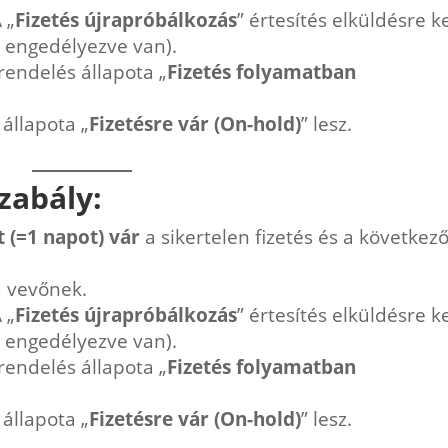
 „
Fizetés újrapróbálkozás
” értesítés elküldésre k
 engedélyezve van).
rendelés állapota „
Fizetés folyamatban
 állapota „
Fizetésre vár (On-hold)
” lesz.
zabály:
t (=1 napot) vár
a sikertelen fizetés és a következ
a vevőnek.
 „
Fizetés újrapróbálkozás
” értesítés elküldésre k
 engedélyezve van).
rendelés állapota „
Fizetés folyamatban
 állapota „
Fizetésre vár (On-hold)
” lesz.