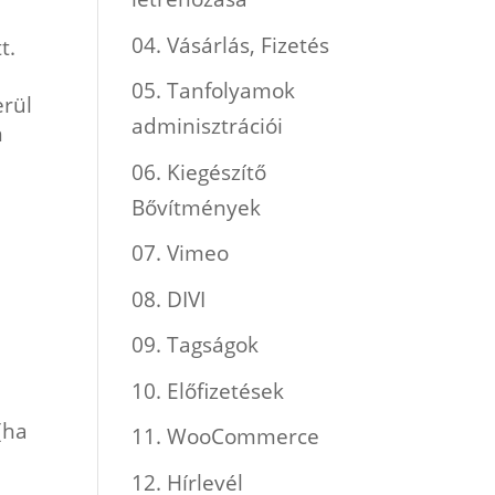
04. Vásárlás, Fizetés
t.
05. Tanfolyamok
erül
adminisztrációi
n
06. Kiegészítő
Bővítmények
07. Vimeo
08. DIVI
09. Tagságok
10. Előfizetések
(ha
11. WooCommerce
12. Hírlevél