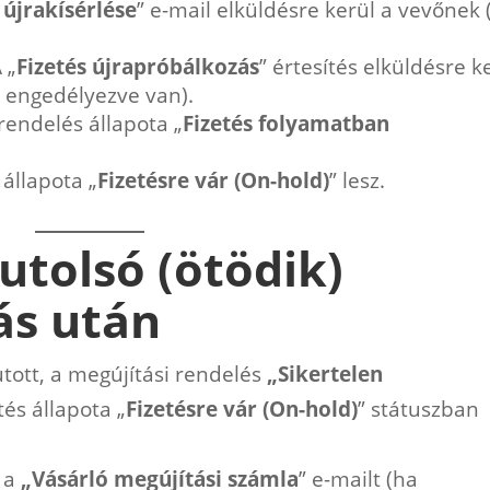
 újrakísérlése
” e-mail elküldésre kerül a vevőnek 
 „
Fizetés újrapróbálkozás
” értesítés elküldésre k
 engedélyezve van).
rendelés állapota „
Fizetés folyamatban
 állapota „
Fizetésre vár (On-hold)
” lesz.
 utolsó (ötödik)
ás után
utott, a megújítási rendelés
„Sikertelen
tés állapota „
Fizetésre vár (On-hold)
” státuszban
i a
„Vásárló megújítási számla
” e-mailt (ha