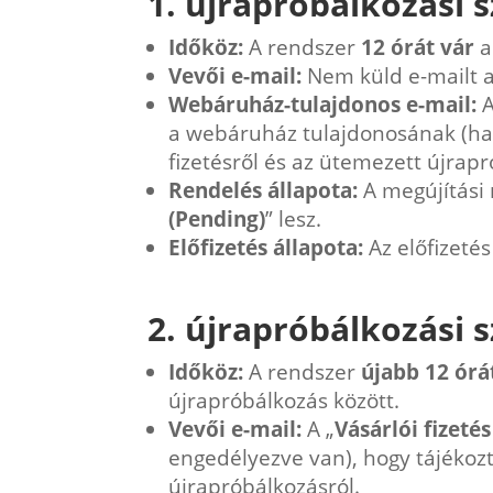
1. újrapróbálkozási s
Időköz:
A rendszer
12 órát vár
a
Vevői e-mail:
Nem küld e-mailt 
Webáruház-tulajdonos e-mail:
A
a webáruház tulajdonosának (ha 
fizetésről és az ütemezett újrapr
Rendelés állapota:
A megújítási 
(Pending)
” lesz.
Előfizetés állapota:
Az előfizetés
2. újrapróbálkozási s
Időköz:
A rendszer
újabb 12 órá
újrapróbálkozás között.
Vevői e-mail:
A „
Vásárlói fizetés
engedélyezve van), hogy tájékozt
újrapróbálkozásról.