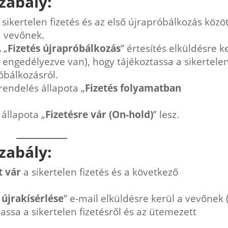
zabály:
 sikertelen fizetés és az első újrapróbálkozás közöt
a vevőnek.
 „
Fizetés újrapróbálkozás
” értesítés elküldésre k
engedélyezve van), hogy tájékoztassa a sikertele
óbálkozásról.
rendelés állapota „
Fizetés folyamatban
 állapota „
Fizetésre vár (On-hold)
” lesz.
zabály:
t vár
a sikertelen fizetés és a következő
 újrakísérlése
” e-mail elküldésre kerül a vevőnek 
assa a sikertelen fizetésről és az ütemezett