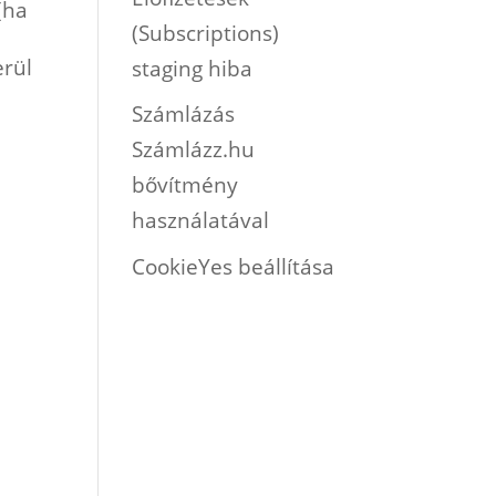
(ha
(Subscriptions)
erül
staging hiba
Számlázás
Számlázz.hu
bővítmény
használatával
CookieYes beállítása