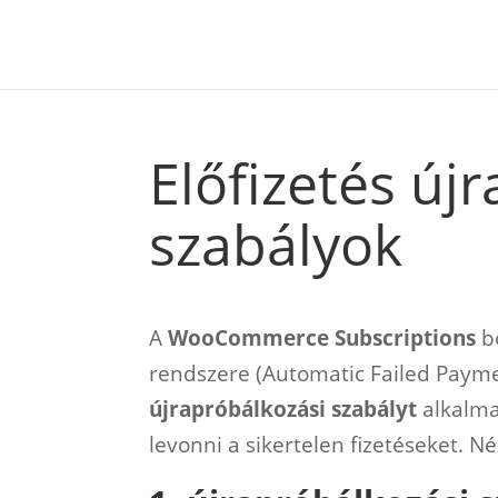
Előfizetés új
szabályok
A
WooCommerce Subscriptions
bő
rendszere (Automatic Failed Paym
újrapróbálkozási szabályt
alkalma
levonni a sikertelen fizetéseket. 