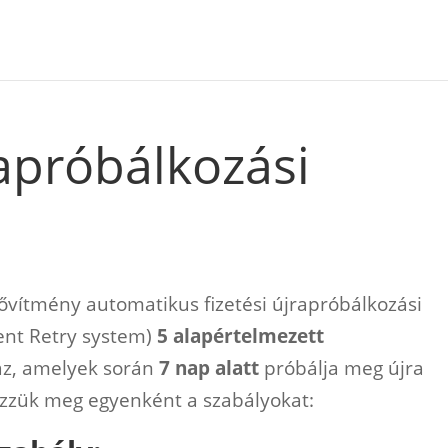
rapróbálkozási
vítmény automatikus fizetési újrapróbálkozási
ent Retry system)
5 alapértelmezett
z, amelyek során
7 nap alatt
próbálja meg újra
Nézzük meg egyenként a szabályokat: