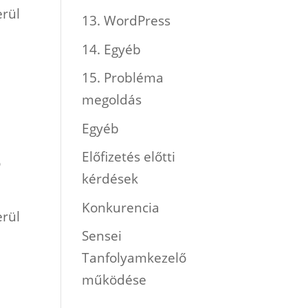
erül
13. WordPress
14. Egyéb
15. Probléma
megoldás
Egyéb
Előfizetés előtti
ő
kérdések
Konkurencia
erül
Sensei
Tanfolyamkezelő
működése