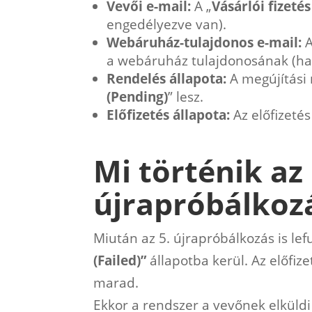
Vevői e-mail:
A „
Vásárlói fizetés
engedélyezve van).
Webáruház-tulajdonos e-mail:
A
a webáruház tulajdonosának (ha
Rendelés állapota:
A megújítási 
(Pending)
” lesz.
Előfizetés állapota:
Az előfizetés
Mi történik az
újrapróbálkoz
Miután az 5. újrapróbálkozás is lef
(Failed)”
állapotba kerül. Az előfize
marad.
Ekkor a rendszer a vevőnek elküld