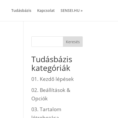
Tudásbázis
Kapcsolat
SENSEI.HU »
Tudásbázis
kategóriák
01. Kezdő lépések
02. Beállítások &
Opciók
03. Tartalom
létrehozása