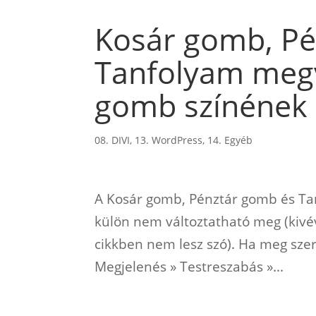
Kosár gomb, Pé
Tanfolyam megv
gomb színének 
08. DIVI
,
13. WordPress
,
14. Egyéb
A Kosár gomb, Pénztár gomb és Ta
külön nem változtatható meg (kivé
cikkben nem lesz szó). Ha meg szere
Megjelenés » Testreszabás »...