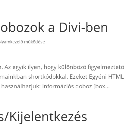
dobozok a Divi-ben
olyamkezelő működése
n. Az egyik ilyen, hogy különböző figyelmeztető
almainkban shortkódokkal. Ezeket Egyéni HTML
 használhatjuk: Információs doboz [box...
s/Kijelentkezés