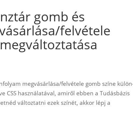
nztár gomb és
ásárlása/felvétele
megváltoztatása
nfolyam megvásárlása/felvétele gomb színe külön
ve CSS használatával, amiről ebben a Tudásbázis
tnéd változtatni ezek színét, akkor lépj a