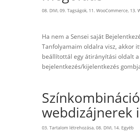
08. DIVI
,
09. Tagságok
,
11. WooCommerce
,
13. 
Ha nem a Sensei saját Bejelentkez
Tanfolyamaim oldalra visz, akkor i
beállítottál egy átirányítási oldalt
bejelentkezés/kijelentkezés gombj
Színkombináció
webdizájnerek 
03. Tartalom létrehozása
,
08. DIVI
,
14. Egyéb