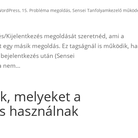
WordPress
,
15. Probléma megoldás
,
Sensei Tanfolyamkezelő működ
és/Kijelentkezés megoldását szeretnéd, ami a
tt egy másik megoldás. Ez tagságnál is működik, ha
 a bejelentkezés után (Sensei
a nem...
k, melyeket a
is használnak