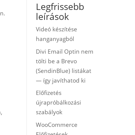
Legfrissebb
n.
leírások
Videó készítése
hanganyagból
Divi Email Optin nem
tölti be a Brevo
(SendinBlue) listákat
— így javíthatod ki
Előfizetés
újrapróbálkozási
,
szabályok
WooCommerce
n
Előfizetések