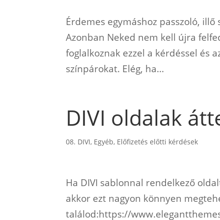
Érdemes egymáshoz passzoló, illő 
Azonban Neked nem kell újra felfe
foglalkoznak ezzel a kérdéssel és az
színpárokat. Elég, ha...
DIVI oldalak átt
08. DIVI
,
Egyéb
,
Előfizetés előtti kérdések
Ha DIVI sablonnal rendelkező oldalt
akkor ezt nagyon könnyen megtehete
találod:https://www.eleganttheme