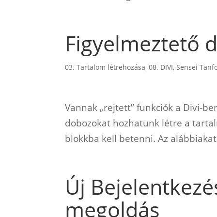
Figyelmeztető 
03. Tartalom létrehozása
,
08. DIVI
,
Sensei Tanf
Vannak „rejtett” funkciók a Divi-be
dobozokat hozhatunk létre a tart
blokkba kell betenni. Az alábbiakat
Új Bejelentkezé
megoldás