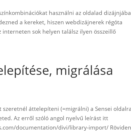
színkombinációkat használni az oldalad dizájnjába
dezned a kereket, hiszen webdizájnerek régóta
 interneten sok helyen találsz ilyen összeillő
elepítése, migrálása
 szeretnél áttelepíteni (=migrálni) a Sensei oldalra
d. Az erről szóló angol nyelvű leírást itt
s.com/documentation/divi/library-import/ Rövide