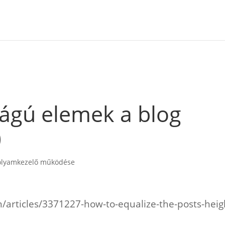
ágú elemek a blog
)
olyamkezelő működése
/articles/3371227-how-to-equalize-the-posts-heig