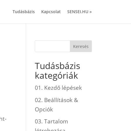
Tudásbázis
Kapcsolat
SENSEI.HU »
Tudásbázis
kategóriák
01. Kezdő lépések
02. Beállítások &
Opciók
ht-
03. Tartalom
létrehozása