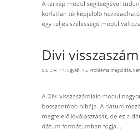
A térkép modul segítségével tudunk
korlátlan térképjelölő hozzáadható
egy teljes szélességű modul változa
Divi visszaszáml
08. DIVI
,
14. Egyéb
,
15. Probléma megoldás
,
Se
A Divi visszaszámláló modul nagyo
bosszantóbb hibája. A dátum mező
megfelelő kiválasztását, de ez a d
dátum formátumban fogja...