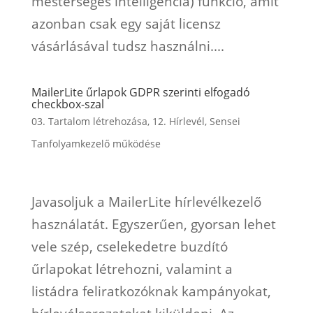
mesterséges intelligencia) funkció, amit
azonban csak egy saját licensz
vásárlásával tudsz használni....
MailerLite űrlapok GDPR szerinti elfogadó
checkbox-szal
03. Tartalom létrehozása
,
12. Hírlevél
,
Sensei
Tanfolyamkezelő működése
Javasoljuk a MailerLite hírlevélkezelő
használatát. Egyszerűen, gyorsan lehet
vele szép, cselekedetre buzdító
űrlapokat létrehozni, valamint a
listádra feliratkozóknak kampányokat,