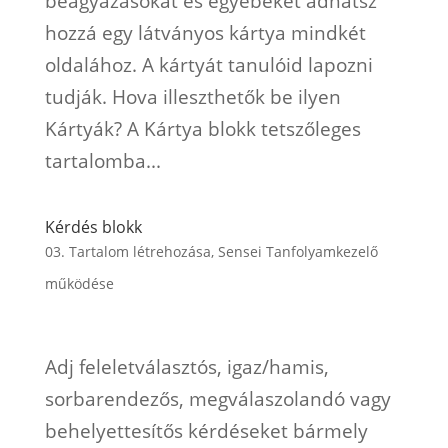
beágyazásokat és egyebeket adhatsz
hozzá egy látványos kártya mindkét
oldalához. A kártyát tanulóid lapozni
tudják. Hova illeszthetők be ilyen
Kártyák? A Kártya blokk tetszőleges
tartalomba...
Kérdés blokk
03. Tartalom létrehozása
,
Sensei Tanfolyamkezelő
működése
Adj feleletválasztós, igaz/hamis,
sorbarendezős, megválaszolandó vagy
behelyettesítős kérdéseket bármely