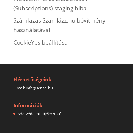
(Subscriptions) staging hiba
Számlázás Számlázz.hu bővítmény
használatával
CookieYes beállítása
Elérhetőségeink
E-mail:
info@sensei.hu
Információk
Adatvédelmi Tájékoztató