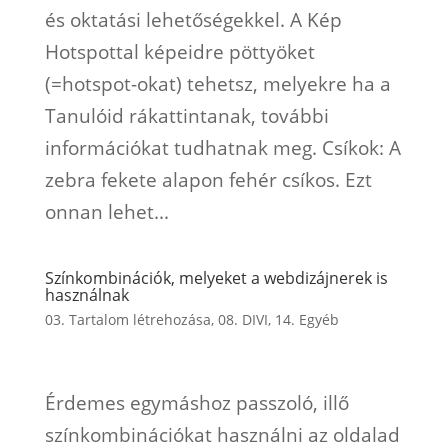
és oktatási lehetőségekkel. A Kép
Hotspottal képeidre pöttyöket
(=hotspot-okat) tehetsz, melyekre ha a
Tanulóid rákattintanak, további
információkat tudhatnak meg. Csíkok: A
zebra fekete alapon fehér csíkos. Ezt
onnan lehet...
Színkombinációk, melyeket a webdizájnerek is
használnak
03. Tartalom létrehozása
,
08. DIVI
,
14. Egyéb
Érdemes egymáshoz passzoló, illő
színkombinációkat használni az oldalad