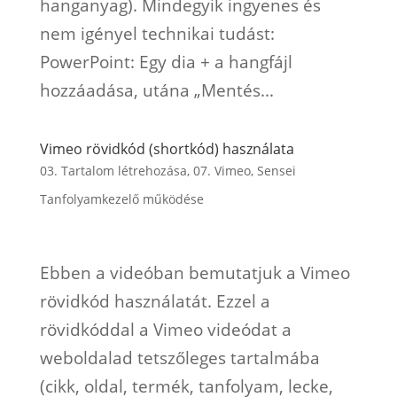
hanganyag). Mindegyik ingyenes és
nem igényel technikai tudást:
PowerPoint: Egy dia + a hangfájl
hozzáadása, utána „Mentés...
Vimeo rövidkód (shortkód) használata
03. Tartalom létrehozása
,
07. Vimeo
,
Sensei
Tanfolyamkezelő működése
Ebben a videóban bemutatjuk a Vimeo
rövidkód használatát. Ezzel a
rövidkóddal a Vimeo videódat a
weboldalad tetszőleges tartalmába
(cikk, oldal, termék, tanfolyam, lecke,