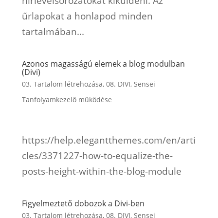
hírlevélsorozatokat kiküldeni. Az
űrlapokat a honlapod minden
tartalmában...
Azonos magasságú elemek a blog modulban
(Divi)
03. Tartalom létrehozása
,
08. DIVI
,
Sensei
Tanfolyamkezelő működése
https://help.elegantthemes.com/en/arti
cles/3371227-how-to-equalize-the-
posts-height-within-the-blog-module
Figyelmeztető dobozok a Divi-ben
03. Tartalom létrehozása
,
08. DIVI
,
Sensei