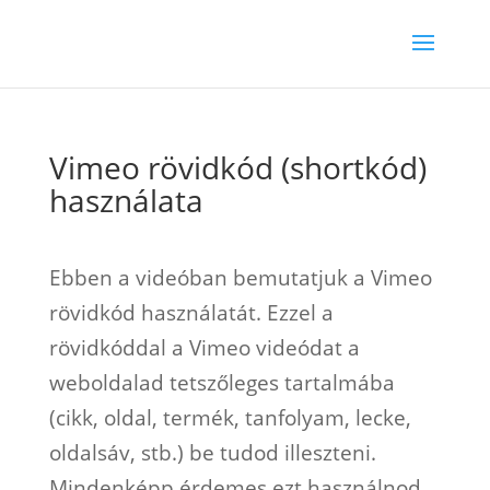
Vimeo rövidkód (shortkód)
használata
Ebben a videóban bemutatjuk a Vimeo
rövidkód használatát. Ezzel a
rövidkóddal a Vimeo videódat a
weboldalad tetszőleges tartalmába
(cikk, oldal, termék, tanfolyam, lecke,
oldalsáv, stb.) be tudod illeszteni.
Mindenképp érdemes ezt használnod,