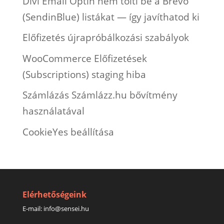
Divi Email Optin nem tölti be a Brevo
(SendinBlue) listákat — így javíthatod ki
Előfizetés újrapróbálkozási szabályok
WooCommerce Előfizetések
(Subscriptions) staging hiba
Számlázás Számlázz.hu bővítmény
használatával
CookieYes beállítása
Elérhetőségeink
E-mail:
info@sensei.hu